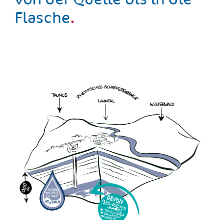
Flasche
.