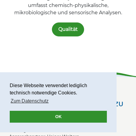
umfasst chemisch-physikalische,
mikrobiologische und sensorische Analysen.
Qualität
Diese Webseite verwendet lediglich
technisch notwendige Cookies.
Zum Datenschutz
Nehmen Sie gerne Kontakt zu
uns auf
OK
Fachingen Heil- und Mineralbrunnen GmbH